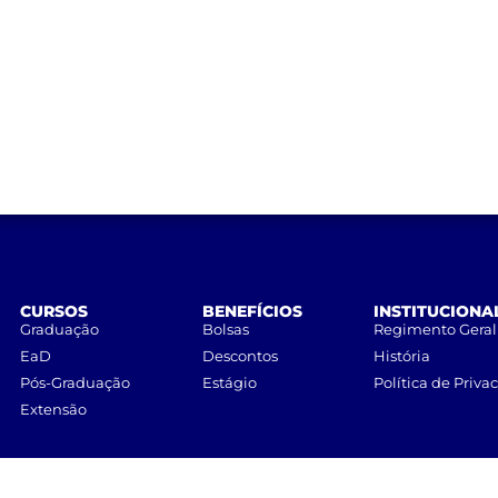
CURSOS
BENEFÍCIOS
INSTITUCIONA
Graduação
Bolsas
Regimento Geral
EaD
Descontos
História
Pós-Graduação
Estágio
Política de Priva
Extensão