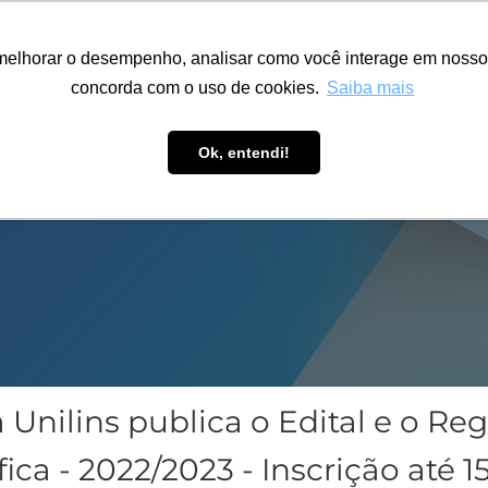
ÁREA RESTRITA
ACESSIBILIDADE
ALUMNI
melhorar o desempenho, analisar como você interage em nosso sit
S-GRADUAÇÃO
CAPACITAÇÃO
EXTENSÃO
PESQUISA
concorda com o uso de cookies.
Saiba mais
Ok, entendi!
a Unilins publica o Edital e o R
ica - 2022/2023 - Inscrição até 1