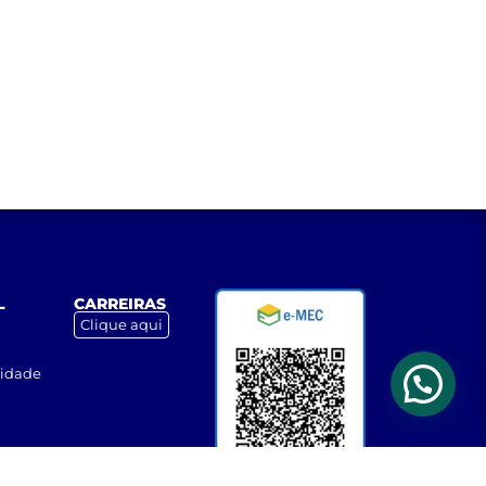
L
CARREIRAS
Clique aqui
cidade