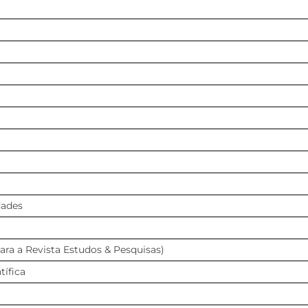
dades
para a Revista Estudos & Pesquisas)
tífica