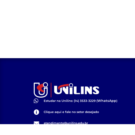
WhatsApp
Estudar na Unilins: (14) 3533-3229 (
)
Clique aqui e fale no setor desejado
atendimento@unilins.edu.br