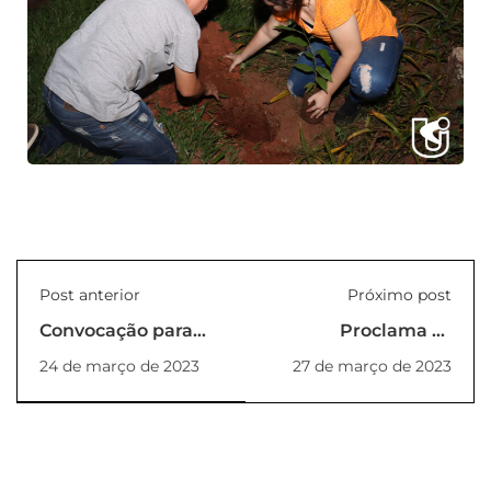
Post anterior
Próximo post
Convocação para
Proclama os
eleição
candidatos eleitos
24 de março de 2023
27 de março de 2023
para a composição
do Conselho
Universitário da
Unilins (PORTARIA
REITORIA_UNILINS