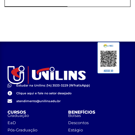
da Proexac
WhatsApp
Estudar na Unilins: (14) 3533-3229 (
)
Clique aqui e fale no setor desejado
atendimento@unilins.edu.br
CURSOS
BENEFÍCIOS
Graduação
Bolsas
EaD
Descontos
Pós-Graduação
Estágio