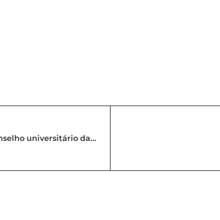
e Queiroz
r
nselho universitário da