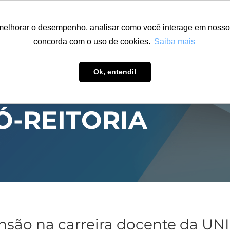
ÁREA RESTRITA
ACESSIBILIDADE
ALUMNI
melhorar o desempenho, analisar como você interage em nosso sit
S-GRADUAÇÃO
CAPACITAÇÃO
EXTENSÃO
PESQUISA
concorda com o uso de cookies.
Saiba mais
Ok, entendi!
Ó-REITORIA
nsão na carreira docente da UNI