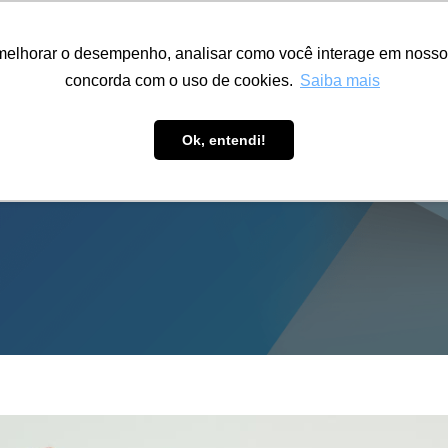
ÁREA RESTRITA
ACESSIBILIDADE
ALUMNI
melhorar o desempenho, analisar como você interage em nosso sit
S-GRADUAÇÃO
CAPACITAÇÃO
EXTENSÃO
PESQUISA
concorda com o uso de cookies.
Saiba mais
Ok, entendi!