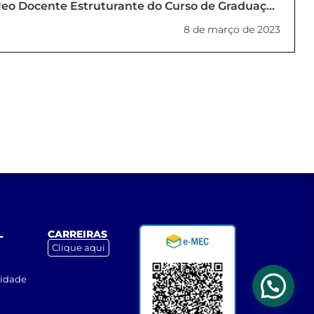
eo Docente Estruturante do Curso de Graduação
ial de Bacharelado em Serviço Social da UNILINS
8 de março de 2023
(PORTARIA_05_2023_REITORIA)
L
CARREIRAS
Clique aqui
cidade