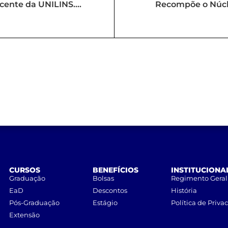
ocente da UNILINS.
Recompõe o Núcl
Presenc
CURSOS
BENEFÍCIOS
INSTITUCIONA
Graduação
Bolsas
Regimento Geral
EaD
Descontos
História
Pós-Graduação
Estágio
Política de Priva
Extensão