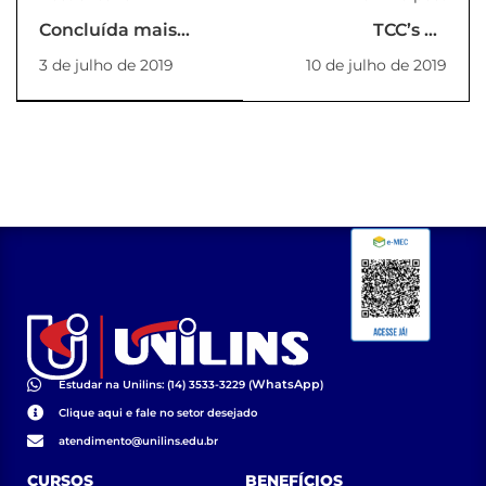
Concluída mais
TCC’s de
uma turma de Pós
Arquitetura
3 de julho de 2019
10 de julho de 2019
nas áreas da saúde
apresentam
e do meio ambiente
projetos que
atendem
necessidades
municipais
WhatsApp
Estudar na Unilins: (14) 3533-3229 (
)
Clique aqui e fale no setor desejado
atendimento@unilins.edu.br
CURSOS
BENEFÍCIOS