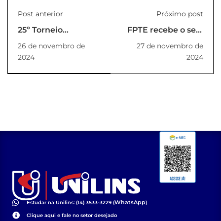
Post anterior
Próximo post
25º Torneio
FPTE recebe o selo
Incentivo de Judô
Instituição
26 de novembro de
27 de novembro de
UNILINS
Socialmente
2024
2024
Responsável 2024-
2025
WhatsApp
Estudar na Unilins: (14) 3533-3229 (
)
Clique aqui e fale no setor desejado