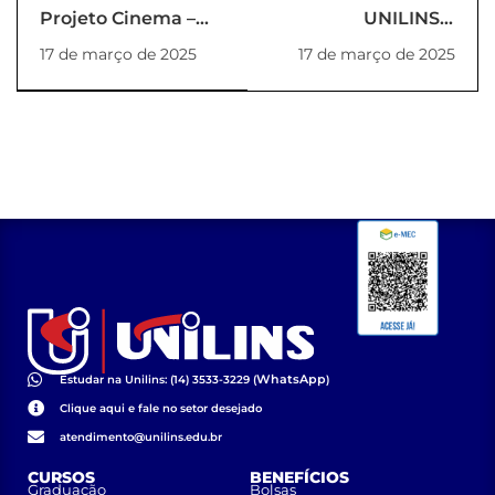
Projeto Cinema –
UNILINS e
Fime: A Onda
Fundação Casa
17 de março de 2025
17 de março de 2025
formalizam
parceria para
qualificação
profissional em
2025
WhatsApp
Estudar na Unilins: (14) 3533-3229 (
)
Clique aqui e fale no setor desejado
atendimento@unilins.edu.br
CURSOS
BENEFÍCIOS
Graduação
Bolsas