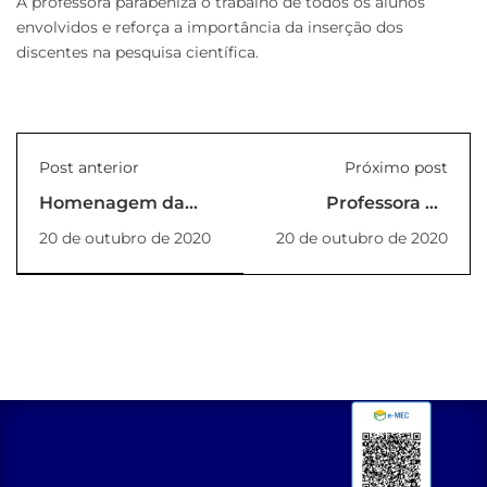
A professora parabeniza o trabalho de todos os alunos
envolvidos e reforça a importância da inserção dos
discentes na pesquisa científica.
Post anterior
Próximo post
Homenagem da
Professora da
Fundação Paulista
UNESP de Botucatu
20 de outubro de 2020
20 de outubro de 2020
aos verdadeiros
participa de
HERÓIS deste país
atividade no Curso
de Enfermagem