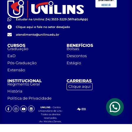
WhatsApp
Estudar na Unilins: (14) 3533-3229 (
)
Clique aqui e fale no setor desejado
atendimento@unilins.edu.br
CURSOS
BENEFÍCIOS
Graduação
Bolsas
EaD
Descontos
Pós-Graduação
Estágio
Extensão
INSTITUCIONAL
CARREIRAS
Regimento Geral
Clique aqui
História
Política de Privacidade
UNILINS
– Centro
Universitário de Lins •
Todos os direitos
reservados.
Av. Nicolau Zarvos,
1925 – Jardim
Aeroporto – CEP