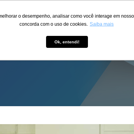
ÁREA RESTRITA
ACESSIBILIDADE
ALUMNI
melhorar o desempenho, analisar como você interage em nosso sit
S-GRADUAÇÃO
CAPACITAÇÃO
EXTENSÃO
PESQUISA
concorda com o uso de cookies.
Saiba mais
Ok, entendi!