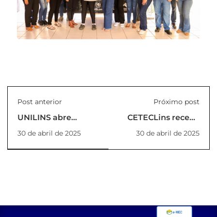
Post anterior
Próximo post
UNILINS abre
CETECLins recebe
inscrições para
visita da E.E. Moacyr
30 de abril de 2025
30 de abril de 2025
Curso de Extensão
Miranda Pinto, de
em Libras – Nível
Promissão
Básico