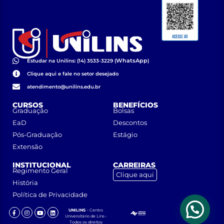
WhatsApp
Estudar na Unilins: (14) 3533-3229 (
)
Clique aqui e fale no setor desejado
atendimento@unilins.edu.br
CURSOS
BENEFÍCIOS
Graduação
Bolsas
EaD
Descontos
Pós-Graduação
Estágio
Extensão
INSTITUCIONAL
CARREIRAS
Regimento Geral
Clique aqui
História
Política de Privacidade
UNILINS
– Centro
Universitário de Lins •
Todos os direitos