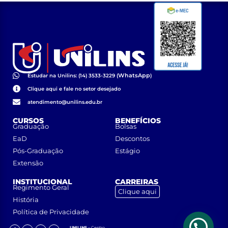
WhatsApp
Estudar na Unilins: (14) 3533-3229 (
)
Clique aqui e fale no setor desejado
atendimento@unilins.edu.br
CURSOS
BENEFÍCIOS
Graduação
Bolsas
EaD
Descontos
Pós-Graduação
Estágio
Extensão
INSTITUCIONAL
CARREIRAS
Regimento Geral
Clique aqui
História
Política de Privacidade
UNILINS
– Centro