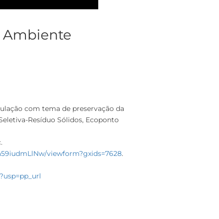
o Ambiente
população com tema de preservação da
Seletiva-Resíduo Sólidos, Ecoponto
.
a59iudmLlNw/viewform?gxids=7628
.
?usp=pp_url