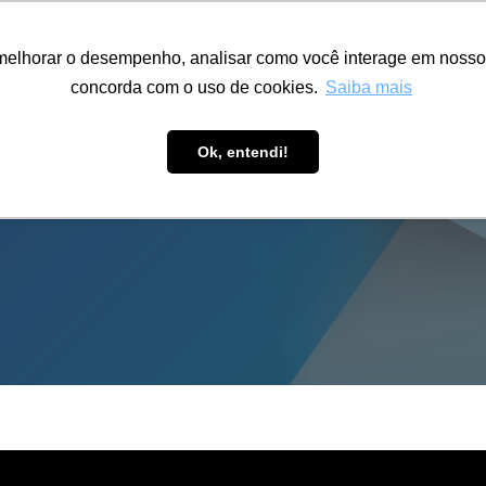
ÁREA RESTRITA
ACESSIBILIDADE
ALUMNI
melhorar o desempenho, analisar como você interage em nosso sit
S-GRADUAÇÃO
CAPACITAÇÃO
EXTENSÃO
PESQUISA
concorda com o uso de cookies.
Saiba mais
Ok, entendi!