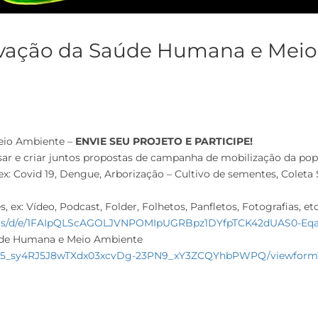
vação da Saúde Humana e Mei
eio Ambiente –
ENVIE SEU PROJETO E PARTICIPE!
pensar e criar juntos propostas de campanha de mobilização da 
: Covid 19, Dengue, Arborização – Cultivo de sementes, Coleta 
ex: Vídeo, Podcast, Folder, Folhetos, Panfletos, Fotografias, etc
orms/d/e/1FAIpQLScAGOLJVNPOMIpUGRBpz1DYfpTCK42dUAS0-Eq
úde Humana e Meio Ambiente
T4595_sy4RJ5J8wTXdx03xcvDg-23PN9_xY3ZCQYhbPWPQ/viewform