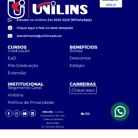
WhatsApp
Estudar na Unilins: (14) 3533-3229 (
)
Clique aqui e fale no setor desejado
atendimento@unilins.edu.br
CURSOS
BENEFÍCIOS
Graduação
Bolsas
EaD
Descontos
Pós-Graduação
Estágio
Extensão
INSTITUCIONAL
CARREIRAS
Regimento Geral
Clique aqui
História
Política de Privacidade
UNILINS
– Centro
Universitário de Lins •
Todos os direitos
reservados.
Av. Nicolau Zarvos,
1925 – Jardim
Aeroporto – CEP
16401-371 – Lins, São