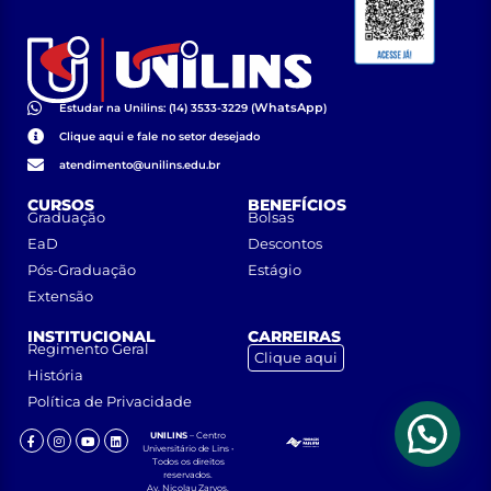
WhatsApp
Estudar na Unilins: (14) 3533-3229 (
)
Clique aqui e fale no setor desejado
atendimento@unilins.edu.br
CURSOS
BENEFÍCIOS
Graduação
Bolsas
EaD
Descontos
Pós-Graduação
Estágio
Extensão
INSTITUCIONAL
CARREIRAS
Regimento Geral
Clique aqui
História
Política de Privacidade
UNILINS
– Centro
Universitário de Lins •
Todos os direitos
reservados.
Av. Nicolau Zarvos,