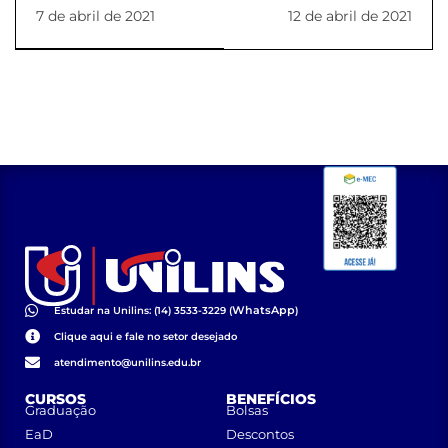
legais é tema de
Coordenação de
7 de abril de 2021
12 de abril de 2021
atividade na
Cursos – UNILINS Nº
Enfermagem
01/2021
WhatsApp
Estudar na Unilins: (14) 3533-3229 (
)
Clique aqui e fale no setor desejado
atendimento@unilins.edu.br
CURSOS
BENEFÍCIOS
Graduação
Bolsas
EaD
Descontos