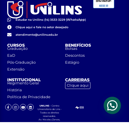
WhatsApp
Estudar na Unilins: (14) 3533-3229 (
)
Clique aqui e fale no setor desejado
atendimento@unilins.edu.br
CURSOS
BENEFÍCIOS
Graduação
Bolsas
EaD
Descontos
Pós-Graduação
Estágio
Extensão
INSTITUCIONAL
CARREIRAS
Regimento Geral
Clique aqui
História
Política de Privacidade
UNILINS
– Centro
Universitário de Lins •
Todos os direitos
reservados.
Av. Nicolau Zarvos,
1925 – Jardim
Aeroporto – CEP