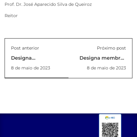
Prof. Dr. José Aparecido Silva de Queiroz
Reitor
Post anterior
Próximo post
Designa
Designa membros
Coordenador do
para compor o
8 de maio de 2023
8 de maio de 2023
Curso de Graduação
Núcleo Docente
EAD de
Estruturante do
Bacharelado em
Curso de Graduação
Serviço Social da
EAD de Tecnologia
Unilins
em Análise e
(PORTARIA_15_2023_REITORIA)
Desenvolvimento
de Sistemas da
Unilins
(PORTARIA_18_2023_REI