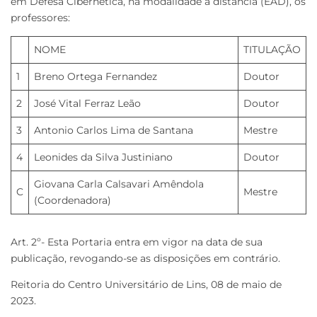
em Defesa Cibernética, na modalidade a distância (EAD), os
professores:
NOME
TITULAÇÃO
1
Breno Ortega Fernandez
Doutor
2
José Vital Ferraz Leão
Doutor
3
Antonio Carlos Lima de Santana
Mestre
4
Leonides da Silva Justiniano
Doutor
Giovana Carla Calsavari Amêndola
C
Mestre
(Coordenadora)
Art. 2º- Esta Portaria entra em vigor na data de sua
publicação, revogando-se as disposições em contrário.
Reitoria do Centro Universitário de Lins, 08 de maio de
2023.