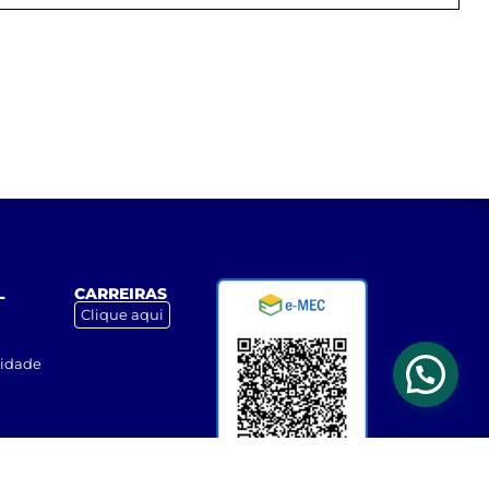
L
CARREIRAS
Clique aqui
cidade