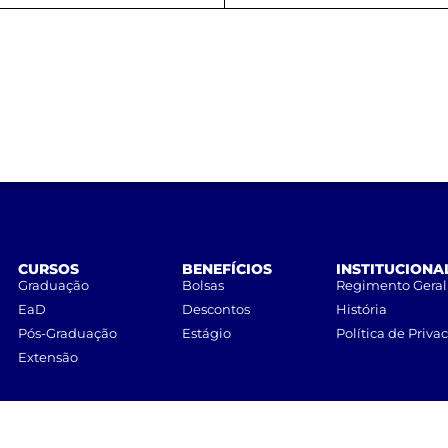
CURSOS
BENEFÍCIOS
INSTITUCIONA
Graduação
Bolsas
Regimento Geral
EaD
Descontos
História
Pós-Graduação
Estágio
Política de Priva
Extensão