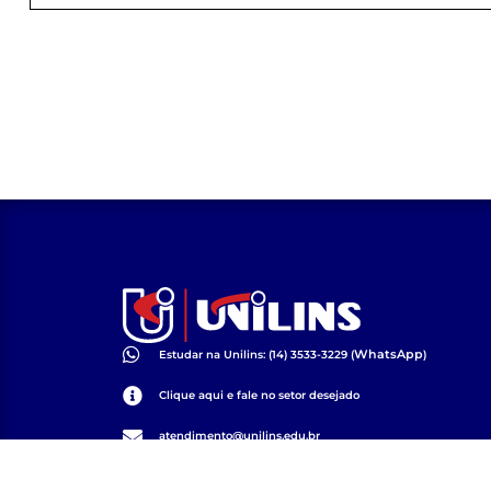
WhatsApp
Estudar na Unilins: (14) 3533-3229 (
)
Clique aqui e fale no setor desejado
atendimento@unilins.edu.br