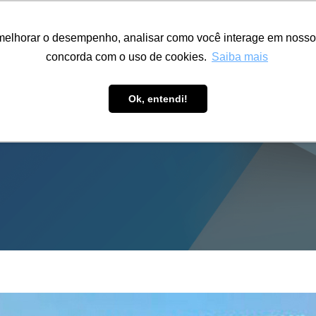
ÁREA RESTRITA
ACESSIBILIDADE
ALUMNI
melhorar o desempenho, analisar como você interage em nosso sit
S-GRADUAÇÃO
CAPACITAÇÃO
EXTENSÃO
PESQUISA
concorda com o uso de cookies.
Saiba mais
Ok, entendi!