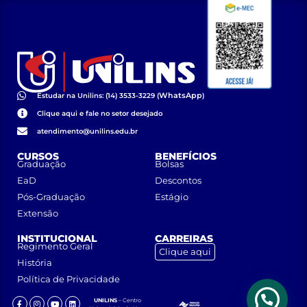
WhatsApp
Estudar na Unilins: (14) 3533-3229 (
)
Clique aqui e fale no setor desejado
atendimento@unilins.edu.br
CURSOS
BENEFÍCIOS
Graduação
Bolsas
EaD
Descontos
Pós-Graduação
Estágio
Extensão
INSTITUCIONAL
CARREIRAS
Regimento Geral
Clique aqui
História
Política de Privacidade
UNILINS
– Centro