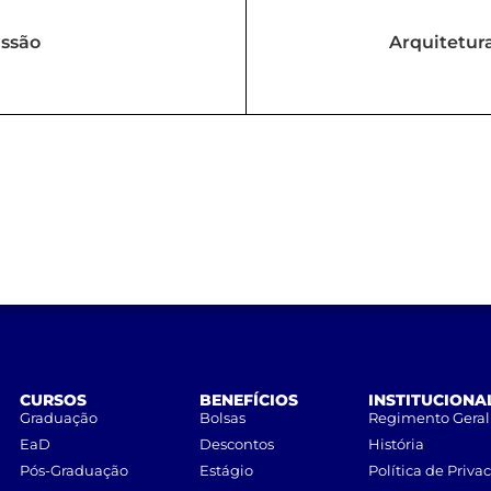
issão
Arquitetura
CURSOS
BENEFÍCIOS
INSTITUCIONA
Graduação
Bolsas
Regimento Geral
EaD
Descontos
História
Pós-Graduação
Estágio
Política de Priva