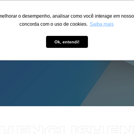
ÁREA RESTRITA
ACESSIBILIDADE
ALUMNI
melhorar o desempenho, analisar como você interage em nosso sit
S-GRADUAÇÃO
CAPACITAÇÃO
EXTENSÃO
PESQUISA
concorda com o uso de cookies.
Saiba mais
Ok, entendi!