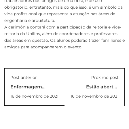
trabalhadores dos perigos de uma obra, é de uso
obrigatório, entretanto, mais do que isso, é um símbolo da
vida profissional que representa a atuação nas áreas de
engenharia e arquitetura.
A cerimônia contará com a participação da reitoria e vice-
reitoria da Unilins, além de coordenadores e professores
das áreas em questão. Os alunos poderão trazer familiares e
amigos para acompanharem o evento.
Post anterior
Próximo post
Enfermagem
Estão abertas
realizará 2ª Pista de
inscrições para
16 de novembro de 2021
16 de novembro de 2021
Resgate
bolsas de estudo na
Califórnia