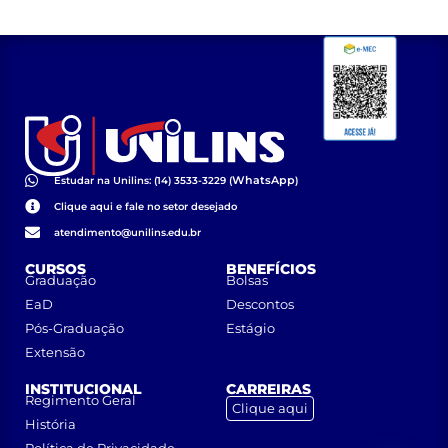
WhatsApp
Estudar na Unilins: (14) 3533-3229 (
)
Clique aqui e fale no setor desejado
atendimento@unilins.edu.br
CURSOS
BENEFÍCIOS
Graduação
Bolsas
EaD
Descontos
Pós-Graduação
Estágio
Extensão
INSTITUCIONAL
CARREIRAS
Regimento Geral
Clique aqui
História