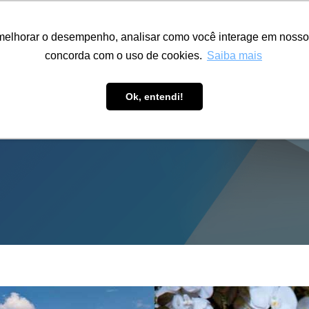
ÁREA RESTRITA
ACESSIBILIDADE
ALUMNI
melhorar o desempenho, analisar como você interage em nosso sit
S-GRADUAÇÃO
CAPACITAÇÃO
EXTENSÃO
PESQUISA
concorda com o uso de cookies.
Saiba mais
Ok, entendi!