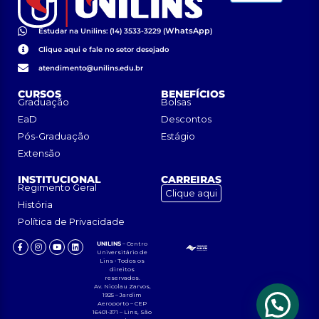
WhatsApp
Estudar na Unilins: (14) 3533-3229 (
)
Clique aqui e fale no setor desejado
atendimento@unilins.edu.br
CURSOS
BENEFÍCIOS
Graduação
Bolsas
EaD
Descontos
Pós-Graduação
Estágio
Extensão
INSTITUCIONAL
CARREIRAS
Regimento Geral
Clique aqui
História
Política de Privacidade
UNILINS
– Centro
Universitário de
Lins • Todos os
direitos
reservados.
Av. Nicolau Zarvos,
1925 – Jardim
Aeroporto – CEP
16401-371 – Lins, São