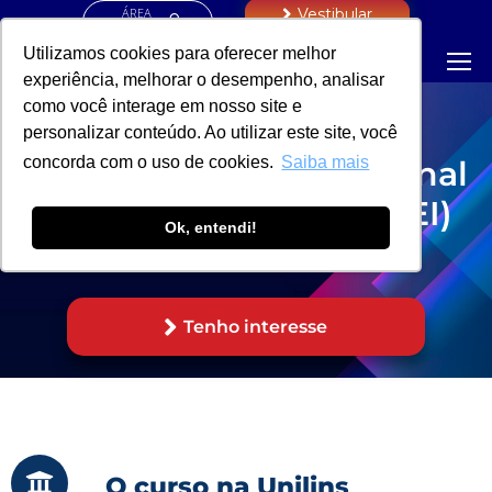
ÁREA
Vestibular
RESTRITA
Utilizamos cookies para oferecer melhor
experiência, melhorar o desempenho, analisar
como você interage em nosso site e
Capacitação para o
personalizar conteúdo. Ao utilizar este site, você
concorda com o uso de cookies.
Saiba mais
Atendimento Educacional
Especial Inclusivo (AEEI)
Ok, entendi!
Titulação: Extensão
Tenho interesse
O curso na Unilins