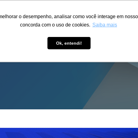
ÁREA RESTRITA
ACESSIBILIDADE
ALUMNI
melhorar o desempenho, analisar como você interage em nosso sit
S-GRADUAÇÃO
CAPACITAÇÃO
EXTENSÃO
PESQUISA
concorda com o uso de cookies.
Saiba mais
Ok, entendi!