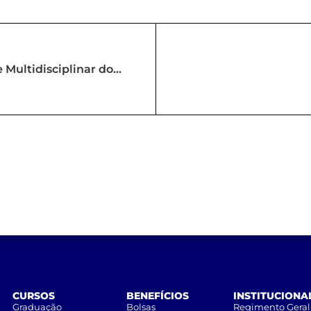
 Multidisciplinar do
RIA)
CURSOS
BENEFÍCIOS
INSTITUCIONA
Graduação
Bolsas
Regimento Geral