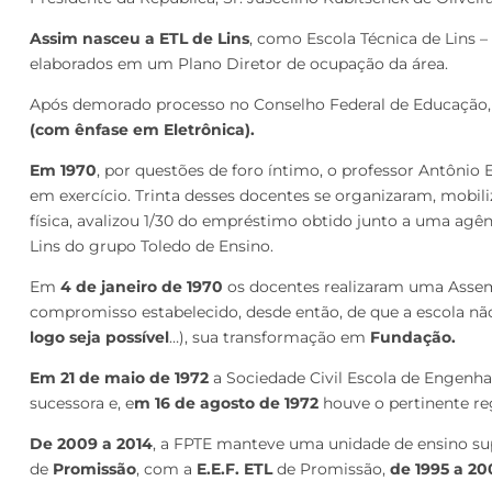
Assim nasceu a ETL de Lins
, como Escola Técnica de Lins –
elaborados em um Plano Diretor de ocupação da área.
Após demorado processo no Conselho Federal de Educação,
(com ênfase em Eletrônica).
Em 1970
, por questões de foro íntimo, o professor Antônio
em exercício. Trinta desses docentes se organizaram, mobili
física, avalizou 1/30 do empréstimo obtido junto a uma agê
Lins do grupo Toledo de Ensino.
Em
4 de janeiro de 1970
os docentes realizaram uma Assemb
compromisso estabelecido, desde então, de que a escola não 
logo seja possível
…), sua transformação em
Fundação.
Em 21 de maio de 1972
a Sociedade Civil Escola de Engenhar
sucessora e, e
m 16 de agosto de 1972
houve o pertinente reg
De 2009 a 2014
, a FPTE manteve uma unidade de ensino su
de
Promissão
, com a
E.E.F.
ETL
de Promissão,
de 1995 a 20