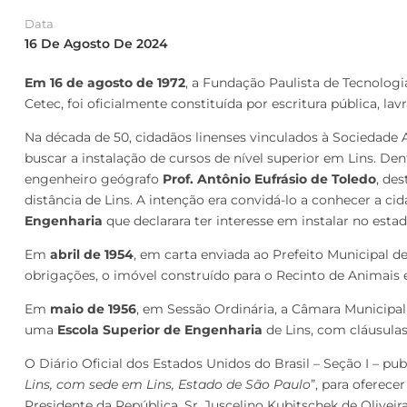
Data
16 De Agosto De 2024
Em 16 de agosto de 1972
, a Fundação Paulista de Tecnologi
Cetec, foi oficialmente constituída por escritura pública, la
Na década de 50, cidadãos linenses vinculados à Sociedade 
buscar a instalação de cursos de nível superior em Lins. Den
engenheiro geógrafo
Prof. Antônio Eufrásio de
Toledo
, de
distância de Lins. A intenção era convidá-lo a conhecer a ci
Engenharia
que declarara ter interesse em instalar no esta
Em
abril de 1954
, em carta enviada ao Prefeito Municipal de
obrigações, o imóvel construído para o Recinto de Animais 
Em
maio de 1956
, em Sessão Ordinária, a Câmara Municipal
uma
Escola Superior de Engenharia
de Lins, com cláusula
O Diário Oficial dos Estados Unidos do Brasil – Seção I – publi
Lins,
com sede em Lins, Estado de São Paulo
”, para oferece
Presidente da República, Sr. Juscelino Kubitschek de Oliveira