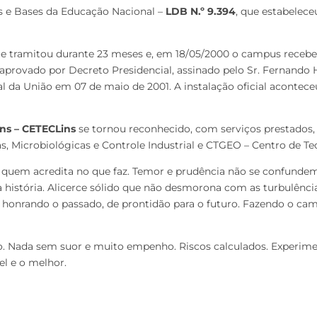
es e Bases da Educação Nacional –
LDB N.º 9.394
, que estabelece
e tramitou durante 23 meses e, em 18/05/2000 o campus recebe
provado por Decreto Presidencial, assinado pelo Sr. Fernando 
ial da União em 07 de maio de 2001. A instalação oficial acontec
ins – CETECLins
se tornou reconhecido, com serviços prestados, 
cas, Microbiológicas e Controle Industrial e CTGEO – Centro d
 quem acredita no que faz. Temor e prudência não se confundem
ópria história. Alicerce sólido que não desmorona com as turbulê
 e honrando o passado, de prontidão para o futuro. Fazendo o 
acaso. Nada sem suor e muito empenho. Riscos calculados. Experi
el e o melhor.