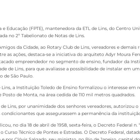
a e Educação (FPTE), mantenedora da ETL de Lins, do Centro Unive
vrada no 2º Tabelionato de Notas de Lins.
Amigos da Cidade, ao Rotary Club de Lins, vereadores e demais 
tre as ações, destaca-se a iniciativa do arquiteto Adyr Moura Fe
stacado empreendedor no segmento de ensino, fundador da Inst
dade de Lins, para que avaliasse a possibilidade de instalar em 
do de São Paulo.
 Lins, a Instituição Toledo de Ensino formalizou o interesse em 
e Posto de Monta, na área cedida de 110 mil metros quadrados.
 de Lins, por unanimidade dos senhores vereadores, autorizou o 
s condicionantes que assegurassem a permanência da instituição
cou, no dia 18 de abril de 1958, sexta-feira, o Decreto Federal n. 
r o Curso Técnico de Pontes e Estradas. O Decreto Federal, data
 e por Clóvis Salgado, seu ministro, no Rio de Janeiro, capital do