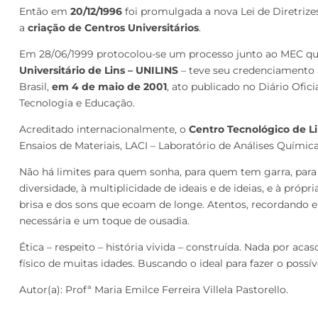
Então em
20/12/1996
foi promulgada a nova Lei de Diretriz
a
criação de Centros Universitários
.
Em 28/06/1999 protocolou-se um processo junto ao MEC qu
Universitário de Lins – UNILINS
– teve seu credenciamento a
Brasil,
em 4 de maio de 2001
, ato publicado no Diário Ofic
Tecnologia e Educação.
Acreditado internacionalmente, o
Centro Tecnológico de L
Ensaios de Materiais, LACI – Laboratório de Análises Quími
Não há limites para quem sonha, para quem tem garra, para
diversidade, à multiplicidade de ideais e de ideias, e à pr
brisa e dos sons que ecoam de longe. Atentos, recordando
necessária e um toque de ousadia.
Ética – respeito – história vivida – construída. Nada por 
físico de muitas idades. Buscando o ideal para fazer o possív
Autor(a): Profª Maria Emilce Ferreira Villela Pastorello.