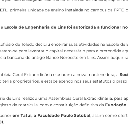
ETL,
primeira unidade de ensino instalada no campus da FPTE, 
 a
Escola de Engenharia de Lins foi autorizada a funcionar no
 Eufrásio de Toledo decidiu encerrar suas atividades na Escola d
zaram-se para levantar o capital necessário para a pretendida a
ncia bancária do antigo Banco Noroeste em Lins. Assim adquirir
leia Geral Extraordinária e criaram a nova mantenedora, a
Soc
teria proprietários, e estabelecendo nos seus estatutos o prazo
ia de Lins realizou uma Assembleia Geral Extraordinária, para ap
istro da matrícula, com a constituição definitiva da
Fundação P
perior
em Tatuí, a Faculdade Paulo Setúbal
, assim como ofert
01
.