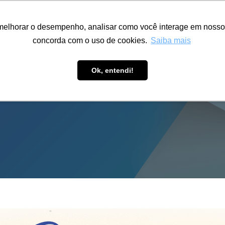
ÁREA RESTRITA
ACESSIBILIDADE
ALUMNI
melhorar o desempenho, analisar como você interage em nosso sit
S-GRADUAÇÃO
CAPACITAÇÃO
EXTENSÃO
PESQUISA
concorda com o uso de cookies.
Saiba mais
Ok, entendi!