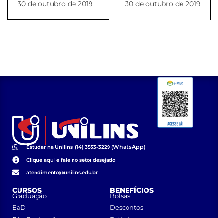
30 de outubro de 2019
30 de outubro de 2019
rolimãs Unilins
WhatsApp
Estudar na Unilins: (14) 3533-3229 (
)
Clique aqui e fale no setor desejado
atendimento@unilins.edu.br
CURSOS
BENEFÍCIOS
Graduação
Bolsas
EaD
Descontos