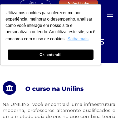
ÁREA
Vestibular
RESTRITA
Utilizamos cookies para oferecer melhor
experiência, melhorar o desempenho, analisar
como você interage em nosso site e
TECNOLOGIA EM
personalizar conteúdo. Ao utilizar este site, você
concorda com o uso de cookies.
Saiba mais
CONTROLE DE OBRAS
Titulação: Tecnologo
Ok, entendi!
O curso na Unilins
Na UNILINS, você encontrará uma infraestrutura
moderna, professores altamente qualificados e
uma metodologia de ensino que combina teoria