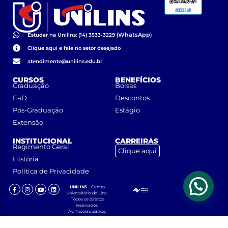
WhatsApp
Estudar na Unilins: (14) 3533-3229 (
)
Clique aqui e fale no setor desejado
atendimento@unilins.edu.br
CURSOS
BENEFÍCIOS
Graduação
Bolsas
EaD
Descontos
Pós-Graduação
Estágio
Extensão
INSTITUCIONAL
CARREIRAS
Regimento Geral
Clique aqui
História
Política de Privacidade
UNILINS
– Centro
Universitário de Lins •
Todos os direitos
reservados.
Av. Nicolau Zarvos,
1925 – Jardim
Aeroporto – CEP