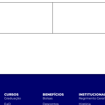
CURSOS
BENEFÍCIOS
INSTITUCIONA
Graduação
Bolsas
Regimento Geral
EaD
Descontos
História