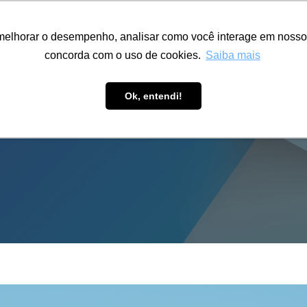
ÁREA RESTRITA
ACESSIBILIDADE
ALUMNI
melhorar o desempenho, analisar como você interage em nosso sit
S-GRADUAÇÃO
CAPACITAÇÃO
EXTENSÃO
PESQUISA
concorda com o uso de cookies.
Saiba mais
Ok, entendi!