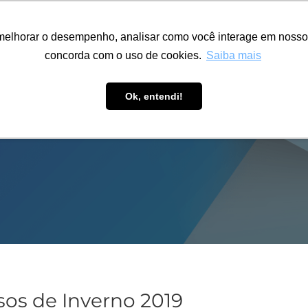
ÁREA RESTRITA
ACESSIBILIDADE
ALUMNI
melhorar o desempenho, analisar como você interage em nosso sit
S-GRADUAÇÃO
CAPACITAÇÃO
EXTENSÃO
PESQUISA
concorda com o uso de cookies.
Saiba mais
Ok, entendi!
sos de Inverno 2019