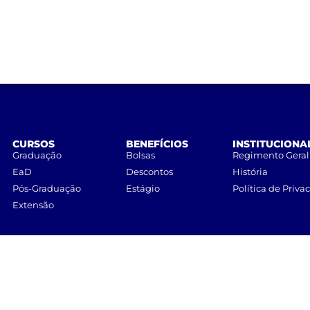
CURSOS
BENEFÍCIOS
INSTITUCIONA
Graduação
Bolsas
Regimento Geral
EaD
Descontos
História
Pós-Graduação
Estágio
Política de Priva
Extensão
UNILINS
– Centro Universitário de Lins • Todos os direitos reservados.
Nicolau Zarvos, 1925 – Jardim Aeroporto – CEP 16401-371 – Lins, São Paulo.