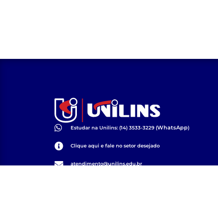
WhatsApp
Estudar na Unilins: (14) 3533-3229 (
)
Clique aqui e fale no setor desejado
atendimento@unilins.edu.br
Av. 