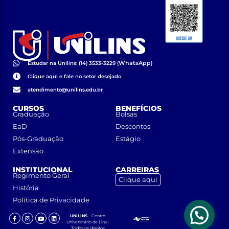
WhatsApp
Estudar na Unilins: (14) 3533-3229 (
)
Clique aqui e fale no setor desejado
atendimento@unilins.edu.br
CURSOS
BENEFÍCIOS
Graduação
Bolsas
EaD
Descontos
Pós-Graduação
Estágio
Extensão
INSTITUCIONAL
CARREIRAS
Regimento Geral
Clique aqui
História
Política de Privacidade
UNILINS
– Centro
Universitário de Lins •
Todos os direitos