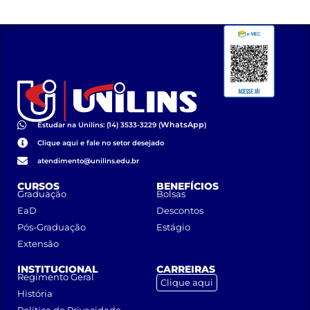
WhatsApp
Estudar na Unilins: (14) 3533-3229 (
)
Clique aqui e fale no setor desejado
atendimento@unilins.edu.br
CURSOS
BENEFÍCIOS
Graduação
Bolsas
EaD
Descontos
Pós-Graduação
Estágio
Extensão
INSTITUCIONAL
CARREIRAS
Regimento Geral
Clique aqui
História