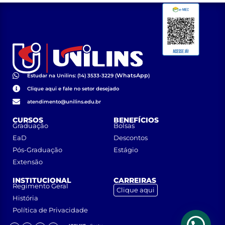
WhatsApp
Estudar na Unilins: (14) 3533-3229 (
)
Clique aqui e fale no setor desejado
atendimento@unilins.edu.br
CURSOS
BENEFÍCIOS
Graduação
Bolsas
EaD
Descontos
Pós-Graduação
Estágio
Extensão
INSTITUCIONAL
CARREIRAS
Regimento Geral
Clique aqui
História
Política de Privacidade