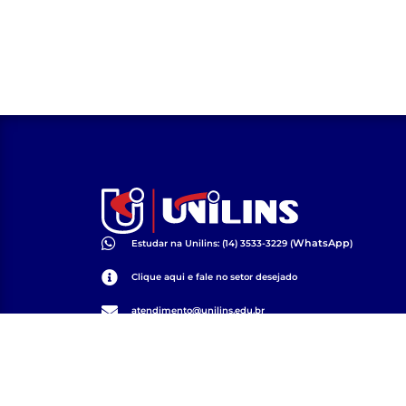
WhatsApp
Estudar na Unilins: (14) 3533-3229 (
)
Clique aqui e fale no setor desejado
atendimento@unilins.edu.br
Av. 