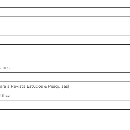
dades
para a Revista Estudos & Pesquisas)
ífica