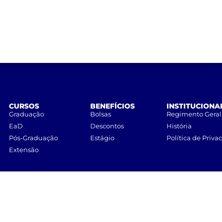
CURSOS
BENEFÍCIOS
INSTITUCIONA
Graduação
Bolsas
Regimento Geral
EaD
Descontos
História
Pós-Graduação
Estágio
Política de Priva
Extensão
UNILINS
– Centro Universitário de Lins • Todos os direitos reservados.
Nicolau Zarvos, 1925 – Jardim Aeroporto – CEP 16401-371 – Lins, São Paulo.