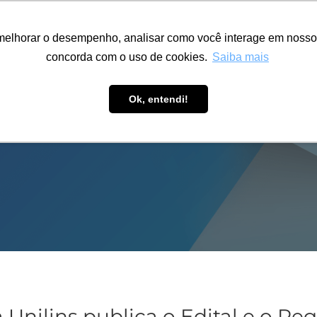
ÁREA RESTRITA
ACESSIBILIDADE
ALUMNI
melhorar o desempenho, analisar como você interage em nosso sit
S-GRADUAÇÃO
CAPACITAÇÃO
EXTENSÃO
PESQUISA
concorda com o uso de cookies.
Saiba mais
Ok, entendi!
a Unilins publica o Edital e o R