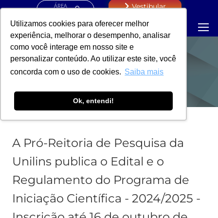
ÁREA
Vestibular
RESTRITA
Utilizamos cookies para oferecer melhor
experiência, melhorar o desempenho, analisar
como você interage em nosso site e
personalizar conteúdo. Ao utilizar este site, você
PIC 2024/2025
concorda com o uso de cookies.
Saiba mais
Ok, entendi!
A Pró-Reitoria de Pesquisa da
Unilins publica o Edital e o
Regulamento do Programa de
Iniciação Científica - 2024/2025 -
Inscrição até 16 de outubro de