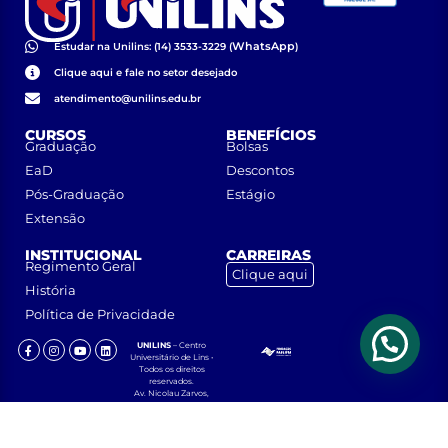
WhatsApp
Estudar na Unilins: (14) 3533-3229 (
)
Clique aqui e fale no setor desejado
atendimento@unilins.edu.br
CURSOS
BENEFÍCIOS
Graduação
Bolsas
EaD
Descontos
Pós-Graduação
Estágio
Extensão
INSTITUCIONAL
CARREIRAS
Regimento Geral
Clique aqui
História
Política de Privacidade
UNILINS
– Centro
Universitário de Lins •
Todos os direitos
reservados.
Av. Nicolau Zarvos,
1925 – Jardim
Aeroporto – CEP
16401-371 – Lins, São
Paulo.