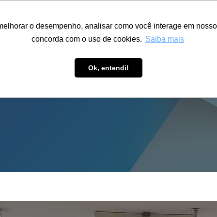
ÁREA RESTRITA
ACESSIBILIDADE
ALUMNI
melhorar o desempenho, analisar como você interage em nosso sit
S-GRADUAÇÃO
CAPACITAÇÃO
EXTENSÃO
PESQUISA
concorda com o uso de cookies.
Saiba mais
Ok, entendi!