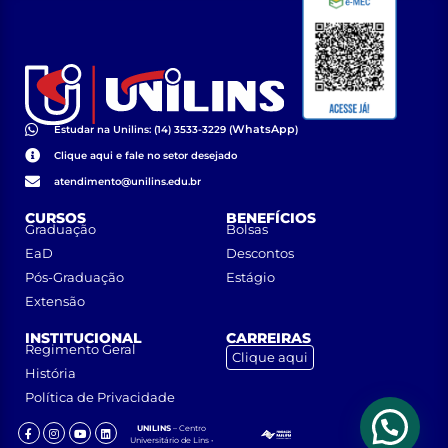
WhatsApp
Estudar na Unilins: (14) 3533-3229 (
)
Clique aqui e fale no setor desejado
atendimento@unilins.edu.br
CURSOS
BENEFÍCIOS
Graduação
Bolsas
EaD
Descontos
Pós-Graduação
Estágio
Extensão
INSTITUCIONAL
CARREIRAS
Regimento Geral
Clique aqui
História
Política de Privacidade
UNILINS
– Centro
Universitário de Lins •