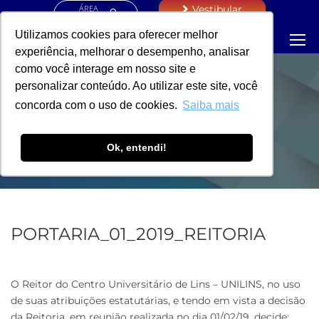
ÁREA
Vestibular
RESTRITA
Utilizamos cookies para oferecer melhor
experiência, melhorar o desempenho, analisar
como você interage em nosso site e
personalizar conteúdo. Ao utilizar este site, você
PORTARIA -
concorda com o uso de cookies.
Saiba mais
REITORIA
Ok, entendi!
PORTARIA_01_2019_REITORIA
O Reitor do Centro Universitário de Lins – UNILINS, no uso
de suas atribuições estatutárias, e tendo em vista a decisão
da Reitoria, em reunião realizada no dia 01/02/19, decide: