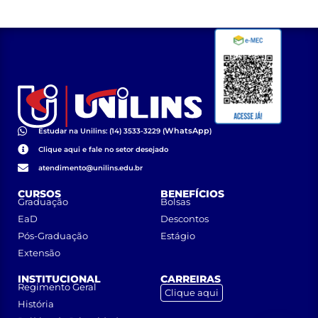
WhatsApp
Estudar na Unilins: (14) 3533-3229 (
)
Clique aqui e fale no setor desejado
atendimento@unilins.edu.br
CURSOS
BENEFÍCIOS
Graduação
Bolsas
EaD
Descontos
Pós-Graduação
Estágio
Extensão
INSTITUCIONAL
CARREIRAS
Regimento Geral
Clique aqui
História