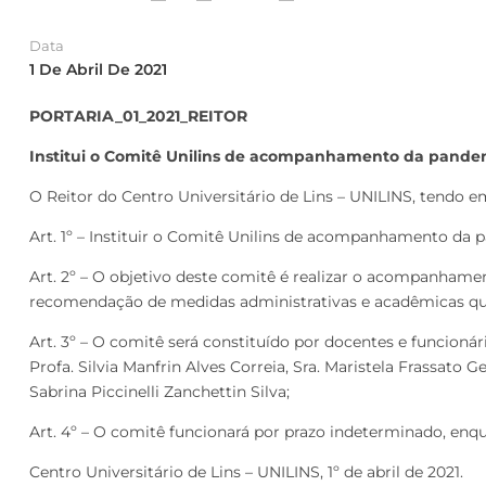
Data
1 De Abril De 2021
PORTARIA_01_2021_REITOR
Institui o Comitê Unilins de acompanhamento da pandem
O Reitor do Centro Universitário de Lins – UNILINS, tendo em
Art. 1º – Instituir o Comitê Unilins de acompanhamento da 
Art. 2º – O objetivo deste comitê é realizar o acompanhamen
recomendação de medidas administrativas e acadêmicas que 
Art. 3º – O comitê será constituído por docentes e funcionári
Profa. Silvia Manfrin Alves Correia, Sra. Maristela Frassato 
Sabrina Piccinelli Zanchettin Silva;
Art. 4º – O comitê funcionará por prazo indeterminado, enq
Centro Universitário de Lins – UNILINS, 1º de abril de 2021.