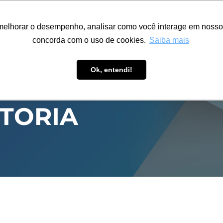
ÁREA RESTRITA
ACESSIBILIDADE
ALUMNI
melhorar o desempenho, analisar como você interage em nosso sit
S-GRADUAÇÃO
CAPACITAÇÃO
EXTENSÃO
PESQUISA
concorda com o uso de cookies.
Saiba mais
Ok, entendi!
ITORIA