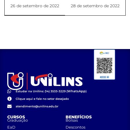
Enfermagem
Enfermagem
26 de setembro de 2022
28 de setembro de 2022
realiza ação de
realizam ações para
saúde na JBS
o Setembro
Amarelo
WhatsApp
Estudar na Unilins: (14) 3533-3229 (
)
Clique aqui e fale no setor desejado
atendimento@unilins.edu.br
CURSOS
BENEFÍCIOS
Graduação
Bolsas
EaD
Descontos