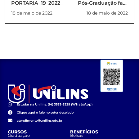
PORTARIA_19_2022_REITORIA
Pós-Graduação fará
Concurso de Bolsas
18 de maio de 2022
18 de maio de 2022
para turmas na
cidade de São Paulo
WhatsApp
Estudar na Unilins: (14) 3533-3229 (
)
Clique aqui e fale no setor desejado
atendimento@unilins.edu.br
CURSOS
BENEFÍCIOS
Graduação
Bolsas