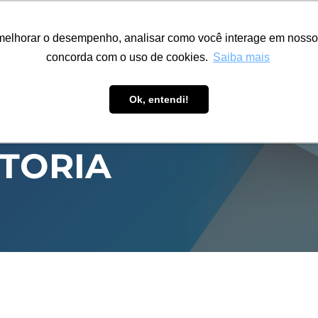
ÁREA RESTRITA
ACESSIBILIDADE
ALUMNI
melhorar o desempenho, analisar como você interage em nosso sit
S-GRADUAÇÃO
CAPACITAÇÃO
EXTENSÃO
PESQUISA
concorda com o uso de cookies.
Saiba mais
Ok, entendi!
ITORIA