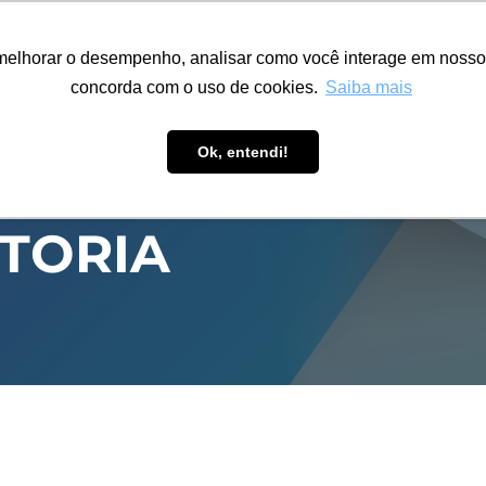
ÁREA RESTRITA
ACESSIBILIDADE
ALUMNI
melhorar o desempenho, analisar como você interage em nosso sit
S-GRADUAÇÃO
CAPACITAÇÃO
EXTENSÃO
PESQUISA
concorda com o uso de cookies.
Saiba mais
Ok, entendi!
ITORIA