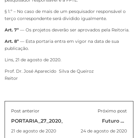
pesquisador responsável e a FPTE.
§ 1.º – No caso de mais de um pesquisador responsável o
terço correspondente será dividido igualmente.
Art. 7º
— Os projetos deverão ser aprovados pela Reitoria.
Art. 8º
— Esta portaria entra em vigor na data de sua
publicação.
Lins, 21 de agosto de 2020.
Prof. Dr. José Aparecido Silva de Queiroz
Reitor
Post anterior
Próximo post
PORTARIA_27_2020_REITORIA
Futuro da
engenharia é tema
21 de agosto de 2020
24 de agosto de 2020
de live da Unilins