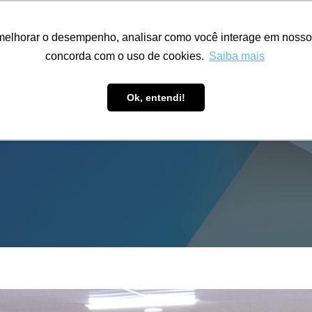
ÁREA RESTRITA
ACESSIBILIDADE
ALUMNI
melhorar o desempenho, analisar como você interage em nosso sit
S-GRADUAÇÃO
CAPACITAÇÃO
EXTENSÃO
PESQUISA
concorda com o uso de cookies.
Saiba mais
Ok, entendi!