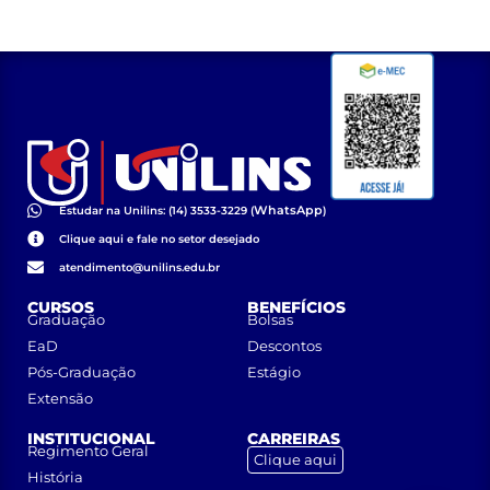
WhatsApp
Estudar na Unilins: (14) 3533-3229 (
)
Clique aqui e fale no setor desejado
atendimento@unilins.edu.br
CURSOS
BENEFÍCIOS
Graduação
Bolsas
EaD
Descontos
Pós-Graduação
Estágio
Extensão
INSTITUCIONAL
CARREIRAS
Regimento Geral
Clique aqui
História