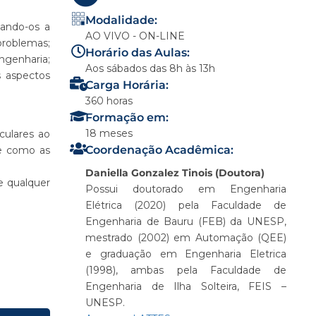
Modalidade:
tando-os a
AO VIVO - ON-LINE
problemas;
Horário das Aulas:
ngenharia;
Aos sábados das 8h às 13h
s aspectos
Carga Horária:
360 horas
Formação em:
18 meses
iculares ao
Coordenação Acadêmica:
 e como as
Daniella Gonzalez Tinois (Doutora)
e qualquer
Possui doutorado em Engenharia
Elétrica (2020) pela Faculdade de
Engenharia de Bauru (FEB) da UNESP,
mestrado (2002) em Automação (QEE)
e graduação em Engenharia Eletrica
(1998), ambas pela Faculdade de
Engenharia de Ilha Solteira, FEIS –
UNESP.