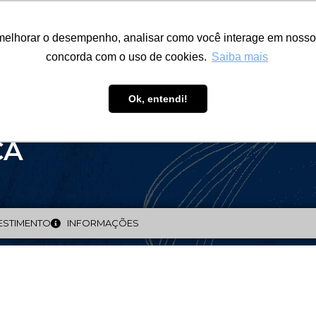
ÁREA RESTRITA
ACESSIBILIDADE
ALUMNI
melhorar o desempenho, analisar como você interage em nosso sit
-GRADUAÇÃO
CAPACITAÇÃO
EXTENSÃO
PESQUISA
concorda com o uso de cookies.
Saiba mais
Ok, entendi!
IALIZAÇÃO
CA
ESTIMENTO
INFORMAÇÕES