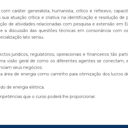
 caráter generalista, humanista, crítico e reflexivo, capaci
sua atuação crítica e criativa na identificação e resolução de 
ação de atividades relacionadas com pesquisa e extensão em E
ie a discussão das questões técnicas em consonância com o
ecialização lato sensu.
os jurídicos, regulatórios, operacionais e financeiros tão part
 uma visão geral de como os diferentes agentes se conectam,
nciam seus negócios;
a área de energia como caminho para otimização dos lucros d
o de energia elétrica.
petências que o curso poderá lhe proporcionar.