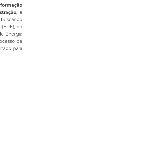
 formação
stração,
e
ro buscando
 (EPE), do
de Energia
rocesso de
itado para