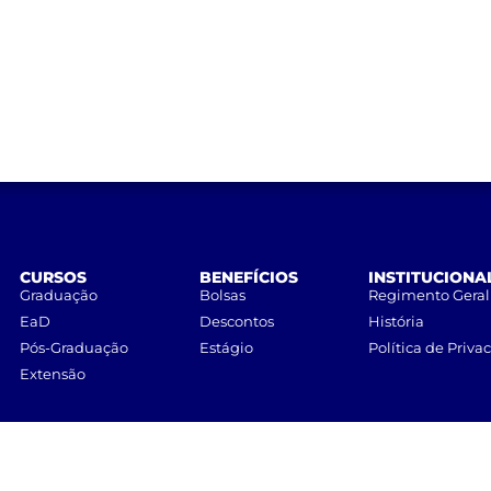
CURSOS
BENEFÍCIOS
INSTITUCIONA
Graduação
Bolsas
Regimento Geral
EaD
Descontos
História
Pós-Graduação
Estágio
Política de Priva
Extensão
UNILINS
– Centro Universitário de Lins • Todos os direitos reservados.