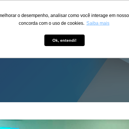
ÁREA RESTRITA
ACESSIBILIDADE
ALUMNI
melhorar o desempenho, analisar como você interage em nosso sit
S-GRADUAÇÃO
CAPACITAÇÃO
EXTENSÃO
PESQUISA
concorda com o uso de cookies.
Saiba mais
Ok, entendi!