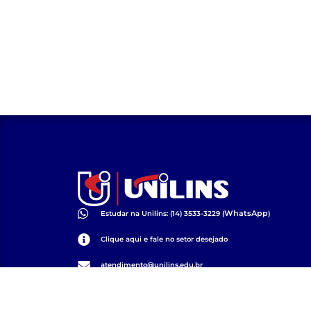
WhatsApp
Estudar na Unilins: (14) 3533-3229 (
)
Clique aqui e fale no setor desejado
atendimento@unilins.edu.br