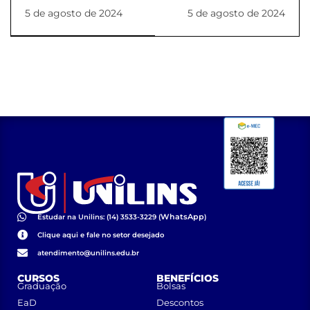
NDE
NDE
5 de agosto de 2024
5 de agosto de 2024
(PORTARIA_34_2024_REITORIA)
(PORTARIA_36_2024_RE
WhatsApp
Estudar na Unilins: (14) 3533-3229 (
)
Clique aqui e fale no setor desejado
atendimento@unilins.edu.br
CURSOS
BENEFÍCIOS
Graduação
Bolsas
EaD
Descontos